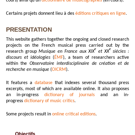
cours) ainsi qu’un
dictionnaire de musicographes
(en cours).
Certains projets donnent lieu à des
éditions critiques en ligne
.
PRESENTATION
This website gathers together the ongoing and closed research
projects on the French musical press carried out by the
e
e
research group
Musique en France aux XIX
et XX
siècles :
discours et idéologies
(
ÉMF
), a team of researchers active
within the
Observatoire interdisciplinaire de création et de
recherche en musique
(
OICRM
).
It features a
database
that indexes several thousand press
excerpts, most of which are available online. It also proposes
an in-progress
dictionary of journals
and an in-
progress
dictionary of music critics
.
Some projects result in
online critical editions
.
Objectifs